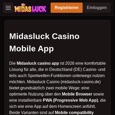
Registrieren
Einloggen
Midasluck Casino
Mobile App
Die
Midasluck casino app
ist 2026 eine komfortable
Lösung für alle, die in Deutschland (DE) Casino- und
teils auch Sportwetten-Funktionen unterwegs nutzen
möchten. Midasluck Casino (midasluck-casino.de)
bietet grundsätzlich zwei mobile Wege: eine
optimierte Nutzung über den
Mobile Browser
sowie
eine installierbare
PWA (Progressive Web App)
, die
sich wie eine App auf dem Homescreen anfühlt.
Beide Varianten sind auf
Mobile compatibility